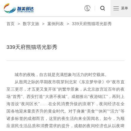


菜单
首页
>
数字文旅
>
案例列表
>
339天府熊猫塔光影秀
339天府熊猫塔光影秀
城市的夜晚，自古就是充满想象与活力的时空载体。
从殷周之际的早期夜市萌芽到北宋《东京梦华录》中“夜市直
至三更尽，才五更又复开张”的繁华景象，从北京故宫近百年的夜
场“首秀”、西安打造“大唐不夜城”、成都推出“夜游锦江”，再到上
海首设“夜间区长”……在全民消费升级的浪潮下，夜间经济在全
国各地迎来量质齐升的黄金时代。对于身兼“美食”“休闲”“活力”等
诸多标签的成都而言，这里的夜生活向来全国闻名。如今，为顺
应居民生活品质和消费需求的提升，成都的夜间经济也从以夜啤