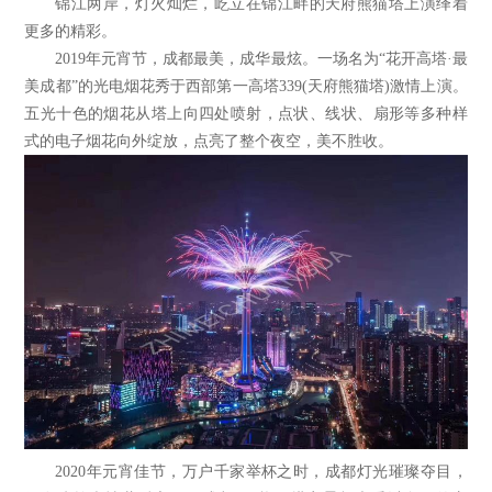
锦江两岸，灯火灿烂，屹立在锦江畔的天府熊猫塔上演绎着
更多的精彩。
2019年元宵节，成都最美，成华最炫。一场名为“花开高塔·最
美成都”的光电烟花秀于西部第一高塔339(天府熊猫塔)激情上演。
五光十色的烟花从塔上向四处喷射，点状、线状、扇形等多种样
式的电子烟花向外绽放，点亮了整个夜空，美不胜收。
2020年元宵佳节，万户千家举杯之时，成都灯光璀璨夺目，