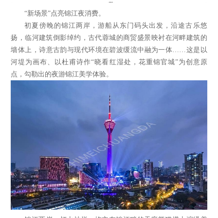
“新场景”点亮锦江夜消费。
初夏傍晚的锦江两岸，游船从东门码头出发，沿途古乐悠
扬，临河建筑倒影绰约，古代蓉城的商贸盛景映衬在河畔建筑的
墙体上，诗意古韵与现代环境在碧波缓流中融为一体……这是以
河堤为画布、以杜甫诗作“晓看红湿处，花重锦官城”为创意原
点，勾勒出的夜游锦江美学体验。