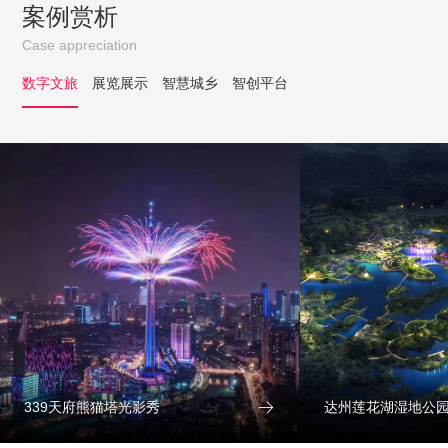
案例赏析
Case appreciation
数字文旅
展览展示
智慧城乡
智创平台

339天府熊猫塔光影秀
达州莲花湖湿地公