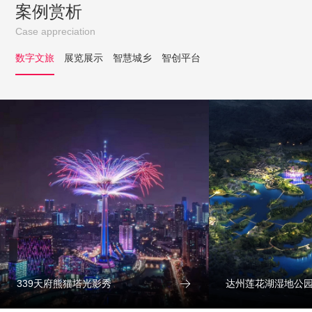
案例赏析
Case appreciation
数字文旅
展览展示
智慧城乡
智创平台

339天府熊猫塔光影秀
达州莲花湖湿地公